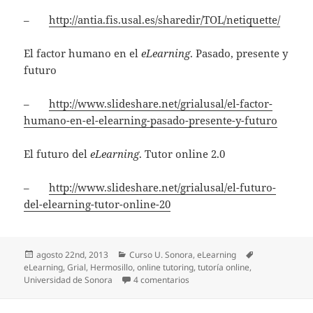
–
http://antia.fis.usal.es/sharedir/TOL/netiquette/
El factor humano en el
eLearning
. Pasado, presente y
futuro
–
http://www.slideshare.net/grialusal/el-factor-
humano-en-el-elearning-pasado-presente-y-futuro
El futuro del
eLearning
. Tutor online 2.0
–
http://www.slideshare.net/grialusal/el-futuro-
del-elearning-tutor-online-20
Publicado
Categorías
Etiquetas
agosto 22nd, 2013
Curso U. Sonora
,
eLearning
el
eLearning
,
Grial
,
Hermosillo
,
online tutoring
,
tutoría online
,
en Día 4. Docencia y acción tuto
Universidad de Sonora
4 comentarios