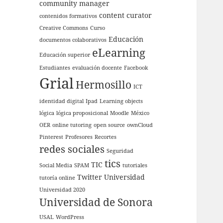
community manager
content curator
contenidos formativos
Creative Commons
Curso
Educación
documentos colaborativos
eLearning
Educación superior
Estudiantes
evaluación docente
Facebook
Grial
Hermosillo
ICT
identidad digital
Ipad
Learning objects
lógica
lógica proposicional
Moodle
México
OER
online tutoring
open source
ownCloud
Pinterest
Profesores
Recortes
redes sociales
Seguridad
tics
TIC
Social Media
SPAM
tutoriales
Twitter
Universidad
tutoría online
Universidad 2020
Universidad de Sonora
USAL
WordPress