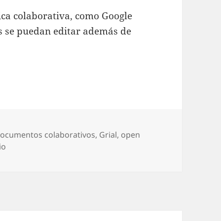
tica colaborativa, como Google
s se puedan editar además de
tiquetas
ocumentos colaborativos
,
Grial
,
open
en ownCloud 3. Tu gestor de documentos en la nube corp
io