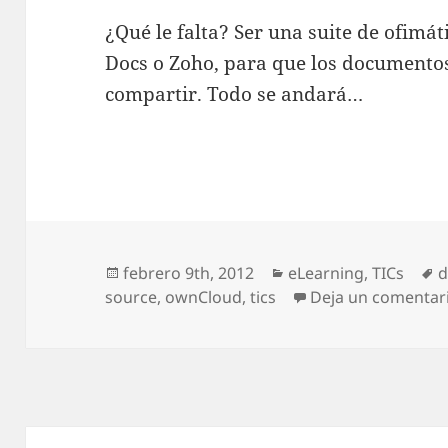
¿Qué le falta? Ser una suite de ofimá
Docs o Zoho, para que los documento
compartir. Todo se andará…
Publicado
Categorías
E
febrero 9th, 2012
eLearning
,
TICs
d
el
source
,
ownCloud
,
tics
Deja un comentar